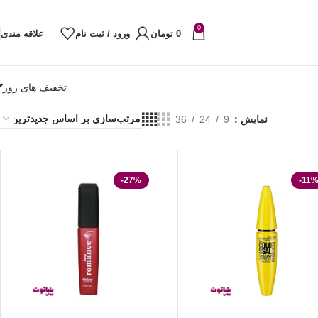
0
0
تومان
ورود / ثبت نام
علاقه مندی
تخفیف های روز
نمایش
9
24
36
-27%
-11