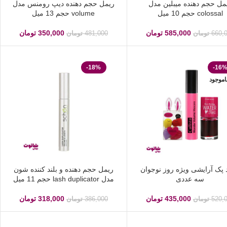
مل حجم دهنده میبلین مدل
ریمل حجم دهنده دیپ رومنس مدل
colossal حجم 10 میل
volume حجم 13 میل
585,000
تومان
350,000
تومان
660,
تومان
481,000
تومان
-18%
-16
اموجود
 پک آرایشی ویژه روز نوجوان
ریمل حجم دهنده و بلند کننده شون
سه عددی
مدل lash duplicator حجم 11 میل
435,000
تومان
318,000
تومان
520,
تومان
386,000
تومان