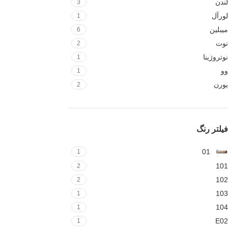
لندن
3
لورآل
1
میبلین
6
نوت
2
نوتروژینا
1
وو
1
یورن
2
فیلتر رنگ
01
1
101
2
102
2
103
1
104
1
E02
1