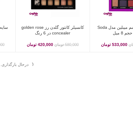
پالت سایه چشم میبلین مدل Soda
کانسیلر کانتور گلدن رز golden rose
concealer در 6 رنگ
533,000
تومان
420,000
تومان
ان
580,000
تومان
000
درحال بارگذاری..