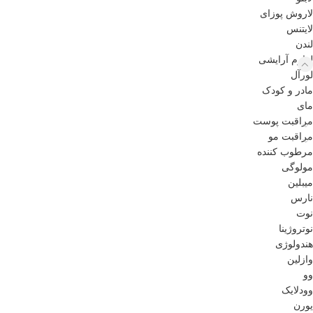
لاروش پوزای
لایتنس
لندن
لوازم آرایشی
لورآل
مادر و کودک
مای
مراقبت پوست
مراقبت مو
مرطوب کننده
مولوگی
میبلین
نارس
نوت
نوتروژینا
هندولوژی
وازلین
وو
وودلایک
یورن