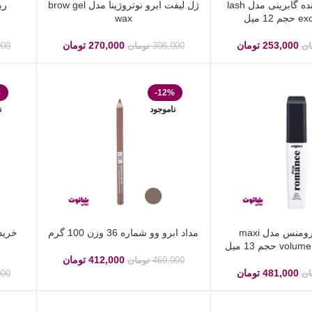
ریمل حجم دهنده گابرینی مدل lash
ژل لیفت ابرو نوتروژینا مدل brow gel
ری
12 میل
wax
253,000
تومان
270,000
تومان
ان
306,000
تومان
000
%
-12%
ناموجود
ن
ریمل دیپ رومنس مدل maxi
مداد ابرو وو شماره 36 وزن 100 گرم
خرید
حجم 13 میل
412,000
تومان
469,000
تومان
481,000
تومان
ان
000