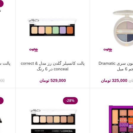
%
ن
سایه چشم شون سری Dramatic
پالت کانسیلر گلدن رز مدل correct &
6 میل
conceal در 6 رنگ
325,000
تومان
529,000
تومان
ان
000
%
-28%