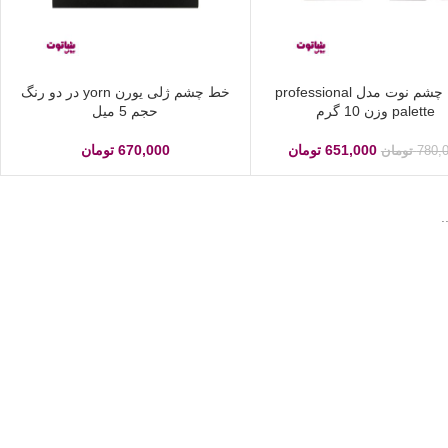
سایه چشم نوت مدل professional
خط چشم ژلی یورن yorn در دو رنگ
palette وزن 10 گرم
حجم 5 میل
651,000
تومان
670,000
تومان
780,
تومان
.