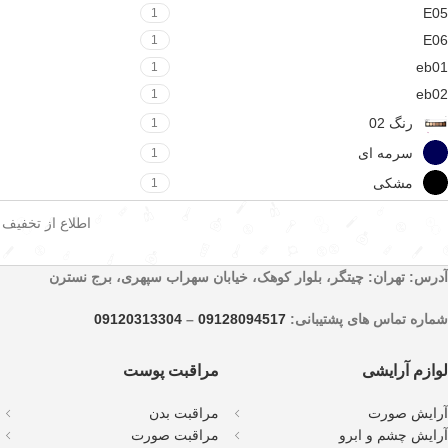
E05
1
E06
1
eb01
1
eb02
1
رنگ 02
1
سرمه ای
1
مشکی
1
اطلاع از تخفیف
آدرس: تهران: چیتگر، بلوار کوهک، خیابان سهراب سپهری، برج نسترن
شماره تماس های پشتیبانی:
09128094517
–
09120313304
لوازم آرایشی
مراقبت پوست
آرایش صورت
مراقبت بدن
آرایش چشم و ابرو
مراقبت صورت