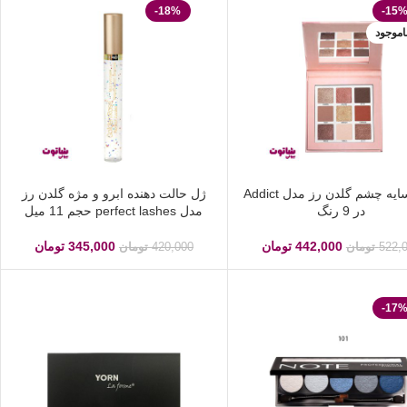
-18%
-15
اموجود
پالت سایه چشم گلدن رز مدل Addict
ژل حالت دهنده ابرو و مژه گلدن رز
در 9 رنگ
مدل perfect lashes حجم 11 میل
442,000
تومان
345,000
تومان
522,
تومان
420,000
تومان
-17