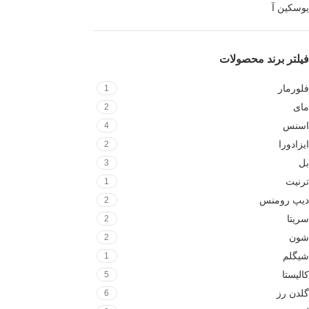
یوسکین آ
فیلتر برند محصولات
فلورمار
1
مای
2
اسنس
4
ایزادورا
2
بل
3
ترنیت
1
دیپ رومنس
2
سریتا
2
شون
2
شیگلم
1
کالیستا
5
گلدن رز
6