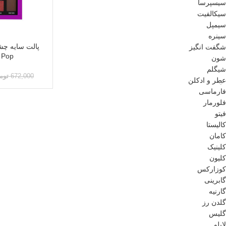
سیسپرسا
سیکالفیت
سیمپل
سینره
شگفت انگیز
Pop حجم 8 میل
شون
شیگلم
672,000
توم
عطر و ادکلن
فارماسی
فلورمار
فیتو
کالیستا
کامان
کلینیک
کلیون
کوزارکس
گابرینی
گارنیه
گلدن رز
گلیس
لابلو