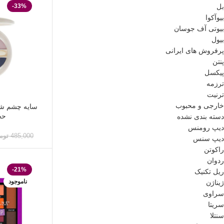
-33%
بل
بیوآکوا
بیوتی آف جوسان
بیول
پرفروش های ایرانی
پنتن
پیکسل
ترزمه
ترنیت
خارجی و محبوب
حجم 
دسته بندی نشده
دیپ رومنس
485,000
توم
دیپ سنس
راکوتن
ردوان
-21%
ریل تکنیک
ناموجود
ژیناژن
سراوی
سریتا
سنتلا