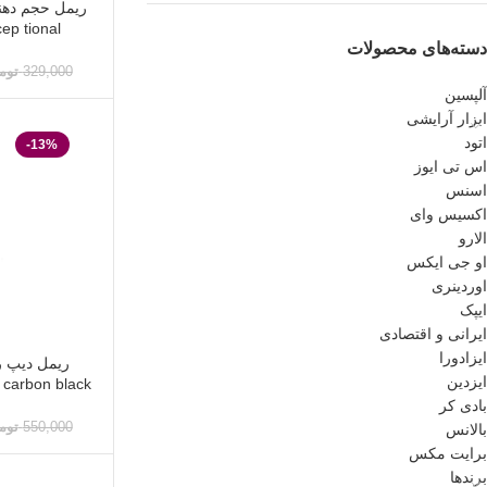
excep tional حجم 
دسته‌های محصولات
329,000
توم
آلپسین
ابزار آرایشی
اتود
-13%
اس تی ایوز
اسنس
اکسیس وای
الارو
او جی ایکس
اوردینری
ایپک
ایرانی و اقتصادی
ایزادورا
ایزدین
volume carbon black 
بادی کر
550,000
توم
بالانس
برایت مکس
برندها