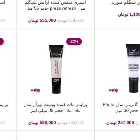
س شیگلم صورتی
اسپری فیکس کننده آرایش شیگلم
اسپ
مدل press refresh حجم 55 میل
1,12
تومان
555,000
تومان
718,000
تومان
000
-22%
پرایمر صورت گابرینی مدل Photo
پرایمر مات کننده پوست لورآل مدل
infallible حجم 35 میلی لیتر
257,000
تومان
590,000
تومان
ان
755,000
تومان
000