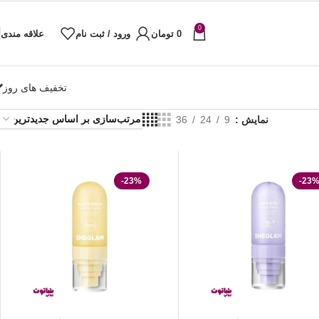
0
0
تومان
ورود / ثبت نام
علاقه مندی
تخفیف های روز
نمایش
9
24
36
-23%
-23