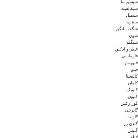
سیسپرسا
سیکالفیت
سیمپل
سینره
شگفت انگیز
شون
شیگلم
عطر و ادکلن
فارماسی
فلورمار
فیتو
کالیستا
کامان
کلینیک
کلیون
کوزارکس
گابرینی
گارنیه
گلدن رز
گلیس
لابلو