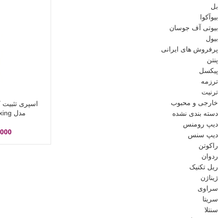
بل
بیوآکوا
بیوتی آف جوسان
بیول
پرفروش های ایرانی
پنتن
پیکسل
ترزمه
ترنیت
خارجی و محبوب
اسپری تثبیت ک
مدل fixing حجم 120 میل
دسته بندی نشده
دیپ رومنس
,000
دیپ سنس
راکوتن
ردوان
ریل تکنیک
ژیناژن
سراوی
سریتا
سنتلا