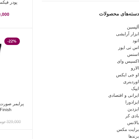
پودر فیک
دسته‌های محصولات
0,000
آلپسین
ابزار آرایشی
اتود
-22%
اس تی ایوز
اسنس
اکسیس وای
الارو
او جی ایکس
اوردینری
ایپک
ایرانی و اقتصادی
ایزادورا
ایزدین
Finish حجم 30 میل
بادی کر
329,000
توم
بالانس
برایت مکس
برندها