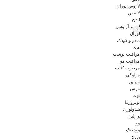
لاروش پوزای
لایتنس
لندن
لوازم آرایشی
لورآل
مادر و کودک
مای
مراقبت پوست
مراقبت مو
مرطوب کننده
مولوگی
میبلین
نارس
نوت
نوتروژینا
هندولوژی
وازلین
وو
وودلایک
یورن