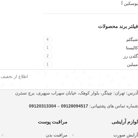
یوسکین آ
فیلتر برند محصولات
شیگلم
4
کالیستا
1
گلدن رز
2
میبلین
1
اطلاع از تخفیف
آدرس: تهران: چیتگر، بلوار کوهک، خیابان سهراب سپهری، برج نسترن
شماره تماس های پشتیبانی:
09128094517
–
09120313304
لوازم آرایشی
مراقبت پوست
آرایش صورت
مراقبت بدن