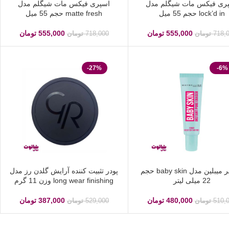
ری فیکس مات شیگلم مدل
اسپری فیکس مات شیگلم مدل
lock’d in حجم 55 میل
matte fresh حجم 55 میل
555,000
تومان
555,000
تومان
718,
تومان
718,000
تومان
-27%
-6%
پرایمر میبلین مدل baby skin حجم
پودر تثبیت کننده آرایش گلدن رز مدل
22 میلی لیتر
long wear finishing وزن 11 گرم
480,000
تومان
387,000
تومان
510,
تومان
529,000
تومان