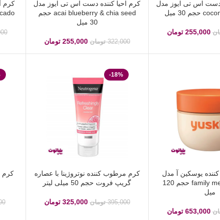
 دست اس تی ایوز مدل
کرم احیا کننده دست اس تی ایوز مدل
کرم آ
م 30 میل
acai blueberry & chia seed حجم
 avocado
30 میل
255,000
تومان
ان
000
255,000
تومان
322,000
تومان
%
-18%
ننده یوسکین آ مدل
کرم مرطوب کننده نوتروژینا با عصاره
family medical cream حجم 120
گریپ فروت حجم 50 میلی لیتر
میل
325,000
تومان
395,000
تومان
00
653,000
تومان
ان