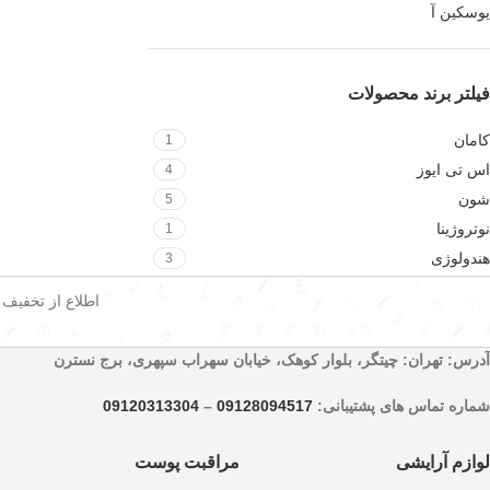
یوسکین آ
فیلتر برند محصولات
کامان
1
اس تی ایوز
4
شون
5
نوتروژینا
1
هندولوژی
3
اطلاع از تخفیف
آدرس: تهران: چیتگر، بلوار کوهک، خیابان سهراب سپهری، برج نسترن
شماره تماس های پشتیبانی:
09128094517
–
09120313304
لوازم آرایشی
مراقبت پوست