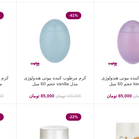
%
-41%
نده بیوتی هندولوژی
کرم مرطوب کننده بیوتی هندولوژی
کرم م
مدل vanilla حجم 60 میل
مدل om
85,000
تومان
85,000
تومان
مان
145,000
تومان
00
%
-22%