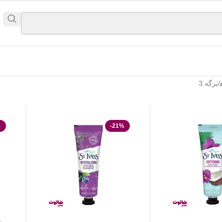
برگه 3
%
-21%