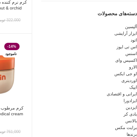
کرم نرم کننده
coconut & orchid حج
دسته‌های محصولات
322,000
توم
آلپسین
ابزار آرایشی
اتود
-14%
اس تی ایوز
اسنس
ناموجود
اکسیس وای
الارو
او جی ایکس
اوردینری
ایپک
ایرانی و اقتصادی
ایزادورا
ایزدین
کرم مرطوب ک
بادی کر
بالانس
برایت مکس
761,000
توم
برندها