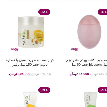
-22%
-41
رطوب کننده بیوتی هندولوژی
کرم دست و صورت شون با عصاره
bloss حجم 60 میل
بابونه حجم 150 میلی لیتر
85,000
تومان
105,000
تومان
145,0
تومان
135,000
تومان
-29%
-29