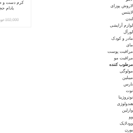
کرم دست و ص
لاروش پوزای
بادام حجم 75 میلی
لایتنس
لندن
102,000
تو
لوازم آرایشی
لورآل
مادر و کودک
مای
مراقبت پوست
مراقبت مو
مرطوب کننده
مولوگی
میبلین
نارس
نوت
نوتروژینا
هندولوژی
وازلین
وو
وودلایک
یورن