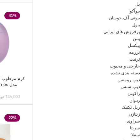
بل
بیوآکوا
-41%
بیوتی آف جوسان
بیول
پرفروش های ایرانی
پنتن
پیکسل
ترزمه
ترنیت
خارجی و محبوب
دسته بندی نشده
کرم مرطوب کن
دیپ رومنس
مدل berries حجم 60 میل
دیپ سنس
راکوتن
145,000
تو
ردوان
ریل تکنیک
ژیناژن
-22%
سراوی
سریتا
سنتلا