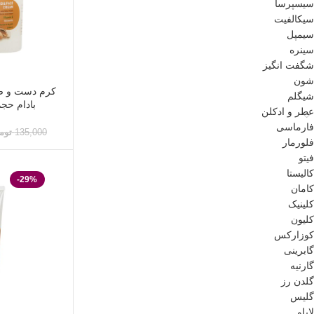
سیسپرسا
سیکالفیت
سیمپل
سینره
شگفت انگیز
شون
کرم دست و ص
شیگلم
بادام حجم 150 میلی 
عطر و ادکلن
فارماسی
135,000
توم
فلورمار
فیتو
کالیستا
-29%
کامان
کلینیک
کلیون
کوزارکس
گابرینی
گارنیه
گلدن رز
گلیس
لابلو