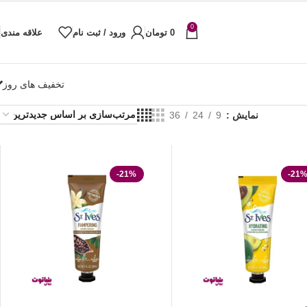
0
0
تومان
ورود / ثبت نام
علاقه مندی
تخفیف های روز
نمایش
9
24
36
-21%
-21