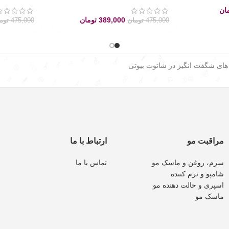
ان
389,000
تومان
475,000
تومان
475,000
توم
 های شگفت انگیز در شاتوت بیوتی
مراقبت مو
ارتباط با ما
سرم، روغن و ماسک مو
تماس با ما
شامپو و نرم کننده
اسپری و حالت دهنده مو
ماسک مو