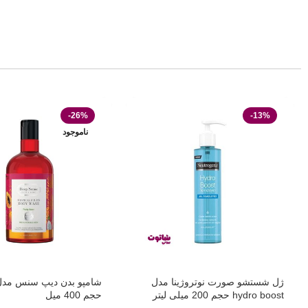
-26%
-13%
ناموجود
ژل شستشو صورت نوتروژینا مدل
شامپو بدن دیپ سنس مدل 
hydro boost حجم 200 میلی لیتر
حجم 400 میل