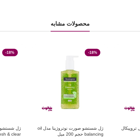
محصولات مشابه
-18%
-18%
تروپیکال
ژل شستشو صورت نوتروژینا مدل oil
ژل شستشو ص
balancing حجم 200 میل
fresh & clear حجم 200 میلی