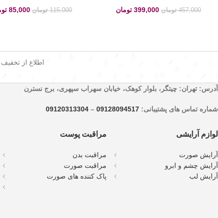
399,000
تومان
85,000
توم
457,000
تومان
115,000
تومان
اطلاع از تخفیف
آدرس: تهران: چیتگر، بلوار کوهک، خیابان سهراب سپهری، برج نسترن
شماره تماس های پشتیبانی:
09128094517
–
09120313304
لوازم آرایشی
مراقبت پوست
آرایش صورت
مراقبت بدن
آرایش چشم و ابرو
مراقبت صورت
آرایش لب
پاک کننده های صورت