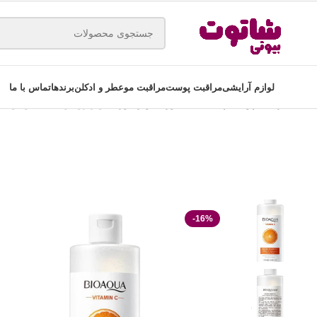
لوازم آرایشی
مراقبت پوست
مراقبت مو
عطر و ادکلن
برندها
تماس با ما
خانه
مراقبت پوست
پاک کننده صورت
تونرصورت
تونر روشن کننده بیوآکوا مدل vitamin c حجم 00
-16%