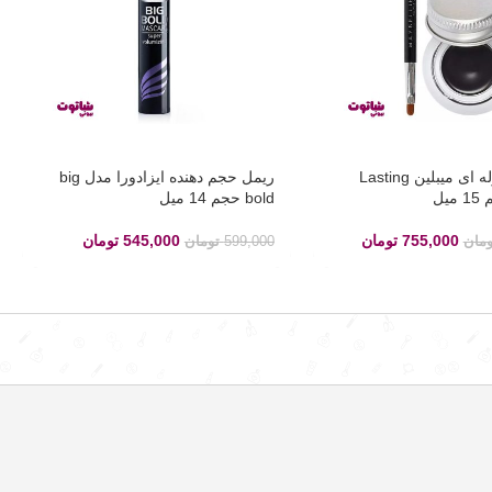
خط چشم ژله ای میبلین Lasting
ریمل حجم دهنده ایزادورا مدل big
bold حجم 14 میل
755,000
تومان
545,000
تومان
ومان
599,000
تومان