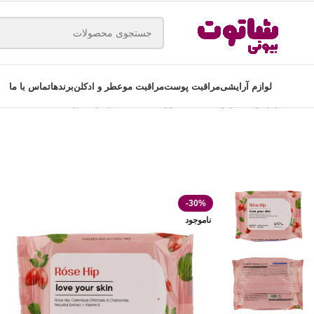
لوازم آرایشی
مراقبت پوست
مراقبت مو
عطر و ادکلن
برندها
تماس با ما
خانه
ابزار آرایشی
پدپاک کننده صورت
دستمال مرطوب بیول مدل Rose Hip بسته 20 عددی
-30%
ناموجود