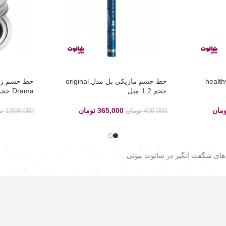
 مدل healthy mix
خط چشم ماژیکی بل مدل original
حجم 1.2 میل
Drama حجم 15 میل
ومان
365,000
تومان
430,000
تومان
1,500,000
ت
 های شگفت انگیز در شاتوت بیوتی