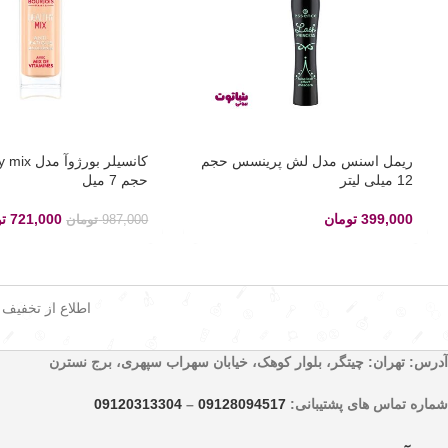
ریمل اسنس مدل لش پرینسس حجم
کانسیلر بورژوآ
12 میلی لیتر
حجم 7 میل
399,000
تومان
721,000
ت
987,000
تومان
اطلاع از تخفیف
آدرس: تهران: چیتگر، بلوار کوهک، خیابان سهراب سپهری، برج نسترن
شماره تماس های پشتیبانی:
09128094517
–
09120313304