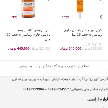
کرم دور چشم بالانس حاوی
سرم روشن کننده پوست
ویتامین c حجم 15 میل
بالانس حاوی ویتامین c حجم 30
میل
540,000
تومان
445,000
تومان
590,000
تومان
520,000
تومان
اطلاع از تخفیف های شگفت انگیز در شاتوت بیوتی
آدرس: تهران: چیتگر، بلوار کوهک، خیابان سهراب سپهری، برج نسترن
شماره تماس های پشتیبانی:
09128094517
–
09120313304
لوازم آرایشی