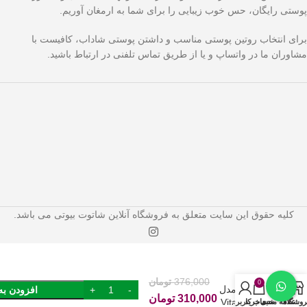
پوستی رایگان، حس خوب زیبایی را برای شما به ارمغان آوریم.
برای انتخاب روتین پوستی مناسب و داشتن پوستی شاداب، کافیست با
مشاوران ما در واتساپ و یا از طریق تماس تلفنی در ارتباط باشید.
کلیه حقوق این سایت متعلق به فروشگاه آنلاین شاتوت بیوتی می باشد.
ژل
شستشوی
صورت
376,000
تومان
0
گارنیه مدل
افزودن به
310,000
تومان
Vitamin C
روشگاه
علاقه مندی
سبد خرید
حساب کاربری من