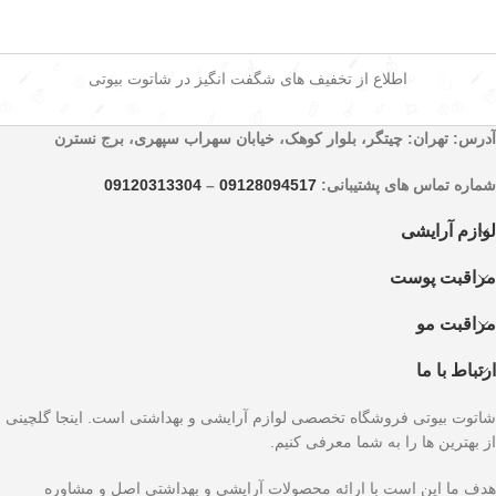
اطلاع از تخفیف های شگفت انگیز در شاتوت بیوتی
آدرس: تهران: چیتگر، بلوار کوهک، خیابان سهراب سپهری، برج نسترن
شماره تماس های پشتیبانی:
09128094517
–
09120313304
لوازم آرایشی
مراقبت پوست
مراقبت مو
ارتباط با ما
شاتوت بیوتی فروشگاه تخصصی لوازم آرایشی و بهداشتی است. اینجا گلچینی
از بهترین ها را به شما معرفی کنیم.
هدف ما این است با ارائه محصولات آرایشی و بهداشتی اصل و مشاوره