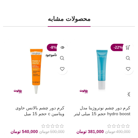
محصولات مشابه
-8%
-22%
ناموجود
کرم دور چشم نوتروژینا مدل
کرم دور چشم بالانس حاوی
hydro boost حجم 15 میلی لیتر
ویتامین c حجم 15 میل
381,000
تومان
540,000
تومان
490,000
تومان
590,000
تومان