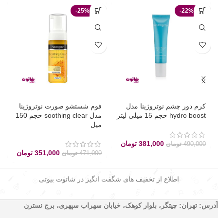
-25%
-22%
کرم دور چشم نوتروژینا مدل
فوم شستشو صورت نوتروژینا
hydro boost حجم 15 میلی لیتر
مدل soothing clear حجم 150
میل
381,000
تومان
490,000
تومان
351,000
تومان
471,000
تومان
اطلاع از تخفیف های شگفت انگیز در شاتوت بیوتی
آدرس: تهران: چیتگر، بلوار کوهک، خیابان سهراب سپهری، برج نسترن