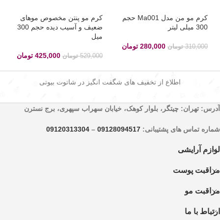
کرم مو من مدل Ma001 حجم
کرم مو پنتن مخصوص موهای
300 میلی لیتر
ضعیف و آسیب دیده حجم 300
میل
280,000
تومان
310,000
تومان
425,000
تومان
529,000
تومان
اطلاع از تخفیف های شگفت انگیز در شاتوت بیوتی
آدرس: تهران: چیتگر، بلوار کوهک، خیابان سهراب سپهری، برج نسترن
شماره تماس های پشتیبانی:
09128094517
–
09120313304
لوازم آرایشی
مراقبت پوست
مراقبت مو
ارتباط با ما