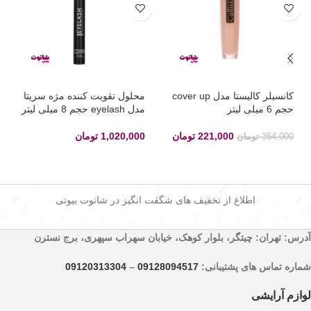
کانسیلر کالیستا مدل cover up
محلول تقویت کننده مژه سریتا
حجم 6 میلی لیتر
مدل eyelash حجم 8 میلی لیتر
221,000
تومان
1,020,000
تومان
354,000
تومان
اطلاع از تخفیف های شگفت انگیز در شاتوت بیوتی
آدرس: تهران: چیتگر، بلوار کوهک، خیابان سهراب سپهری، برج نسترن
شماره تماس های پشتیبانی:
09128094517
–
09120313304
لوازم آرایشی