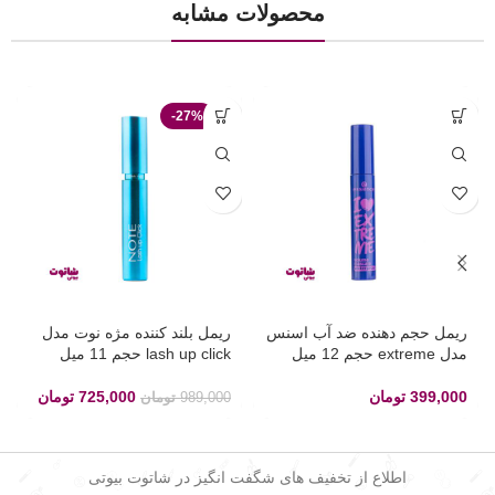
محصولات مشابه
-27%
ریمل حجم دهنده ضد آب اسنس
ریمل بلند کننده مژه نوت مدل
مدل extreme حجم 12 میل
lash up click حجم 11 میل
399,000
تومان
725,000
تومان
989,000
تومان
اطلاع از تخفیف های شگفت انگیز در شاتوت بیوتی