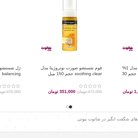
سرم پوست دی اوردینری مدل 1%
فوم شستشو صورت نوتروژینا مدل
niacinamide 10% + zinc حجم 30
soothing clear حجم 150 میل
balancing حجم 200 میل
1
تومان
351,000
تومان
471,000
تومان
475,000
توم
 های شگفت انگیز در شاتوت بیوتی