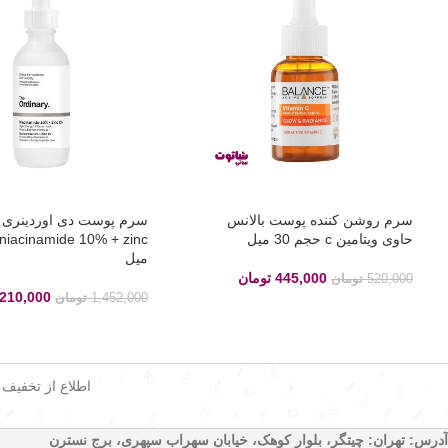
سرم روشن کننده پوست بالانس
حاوی ویتامین c حجم 30 میل
میل
445,000
تومان
520,000
تومان
,210,000
1,452,000
تومان
اطلاع از تخفیف
آدرس: تهران: چیتگر، بلوار کوهک، خیابان سهراب سپهری، برج نسترن