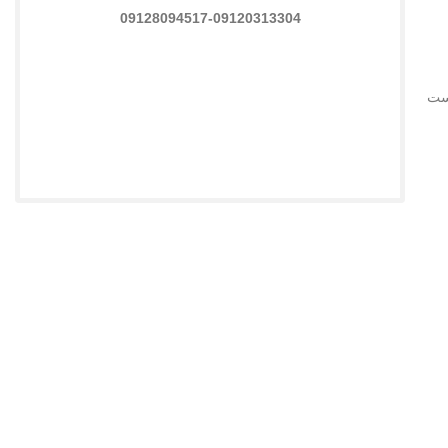
09128094517-09120313304
ست