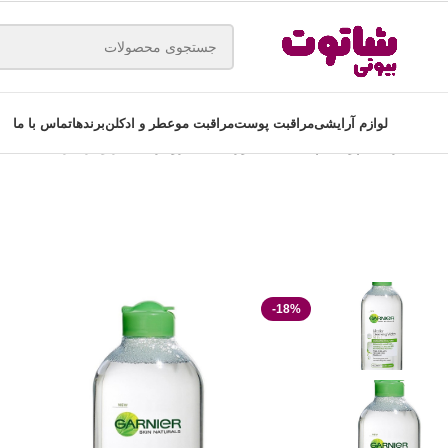
لوازم آرایشی
مراقبت پوست
مراقبت مو
عطر و ادکلن
برندها
تماس با ما
خانه
مراقبت پوست
پاک کننده صورت
میسلارواتر
میسلار واتر گارنیه مناسب پ
-18%