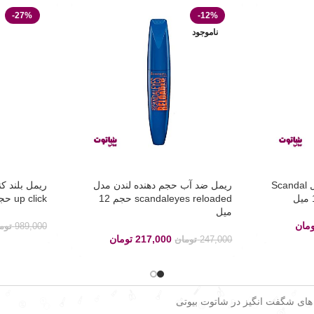
-27%
-12%
ناموجود
ریمل حجم دهنده لندن مدل Scandal
ریمل ضد آب حجم دهنده لندن مدل
scandaleyes reloaded حجم 12
up click حجم 11 میل
میل
ومان
989,000
توم
217,000
تومان
247,000
تومان
 های شگفت انگیز در شاتوت بیوتی