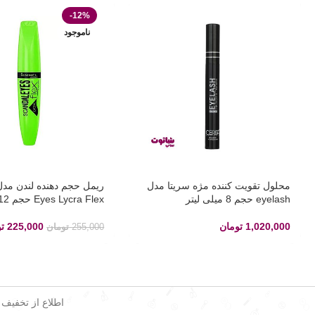
-12%
ناموجود
محلول تقویت کننده مژه سریتا مدل
eyelash حجم 8 میلی لیتر
Eyes Lycra Flex حجم 12 میل
1,020,000
تومان
225,000
ت
255,000
تومان
اطلاع از تخفیف