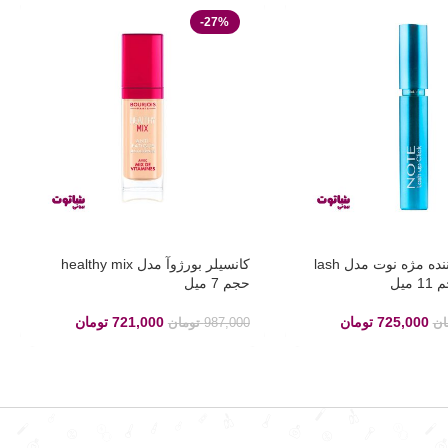
-27%
ریمل بلند کننده مژه نوت مدل lash
کانسیلر بورژوآ مدل healthy mix
حجم 7 میل
725,000
تومان
721,000
تومان
ان
987,000
تومان