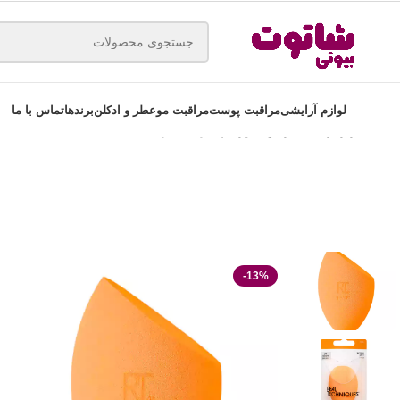
لوازم آرایشی
مراقبت پوست
مراقبت مو
عطر و ادکلن
برندها
تماس با ما
خانه
ابزار آرایشی
براش صورت
پد آرایشی ریل تکنیک مدل miracle complextion تک عددی
-13%