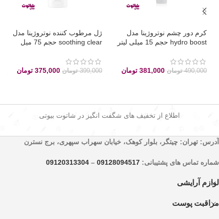
کرم دور چشم نوتروژینا مدل
ژل مرطوب کننده نوتروژینا مدل
hydro boost حجم 15 میلی لیتر
soothing clear حجم 75 میل
381,000
تومان
375,000
تومان
490,000
تومان
399,000
تومان
اطلاع از تخفیف های شگفت انگیز در شاتوت بیوتی
آدرس: تهران: چیتگر، بلوار کوهک، خیابان سهراب سپهری، برج نسترن
شماره تماس های پشتیبانی:
09128094517
–
09120313304
لوازم آرایشی
مراقبت پوست