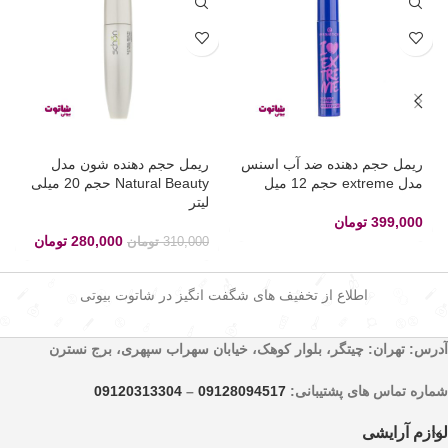
ریمل حجم دهنده ضد آب اسنس
ریمل حجم دهنده شون مدل
مدل extreme حجم 12 میل
Natural Beauty حجم 20 میلی
لیتر
399,000
تومان
280,000
تومان
310,000
تومان
اطلاع از تخفیف های شگفت انگیز در شاتوت بیوتی
آدرس: تهران: چیتگر، بلوار کوهک، خیابان سهراب سپهری، برج نسترن
شماره تماس های پشتیبانی:
09128094517
–
09120313304
لوازم آرایشی