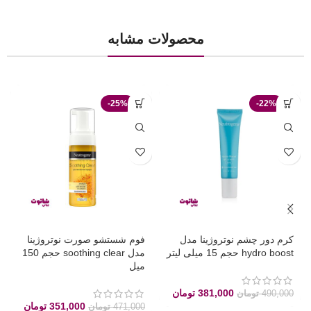
محصولات مشابه
-25%
-22%
کرم دور چشم نوتروژینا مدل
فوم شستشو صورت نوتروژینا
hydro boost حجم 15 میلی لیتر
مدل soothing clear حجم 150
میل
381,000
تومان
490,000
تومان
351,000
تومان
471,000
تومان