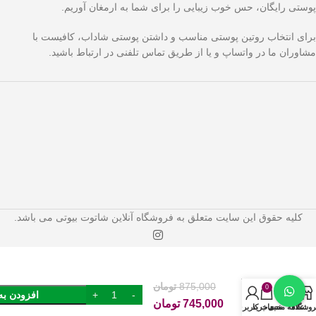
پوستی رایگان، حس خوب زیبایی را برای شما به ارمغان آوریم.
برای انتخاب روتین پوستی مناسب و داشتن پوستی شاداب، کافیست با
مشاوران ما در واتساپ و یا از طریق تماس تلفنی در ارتباط باشید.
کلیه حقوق این سایت متعلق به فروشگاه آنلاین شاتوت بیوتی می باشد.
سرم
آبرسان
نوتروژینا
875,000
تومان
مدل
0
افزودن به
Hydro
745,000
تومان
روشگاه
علاقه مندی
سبد خرید
حساب کاربری من
Boost