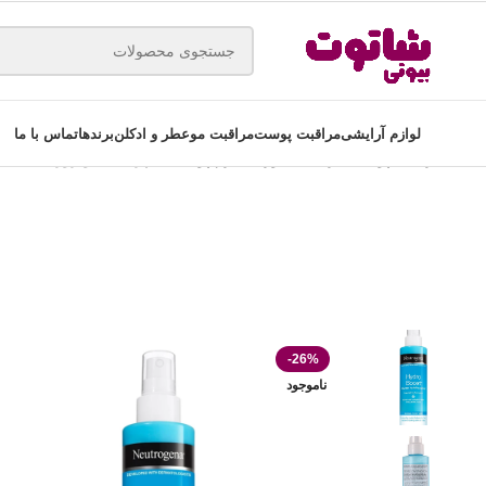
لوازم آرایشی
مراقبت پوست
مراقبت مو
عطر و ادکلن
برندها
تماس با ما
خانه
مراقبت پوست
مراقبت صورت
سرم پوست
اسپری آب نوتروژینا مدل Hydro Boost حجم 200 میلی لیتر
-26%
ناموجود