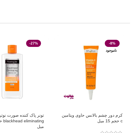
-27%
-8%
ناموجود
کرم دور چشم بالانس حاوی ویتامین
تونر پاک کننده صورت نوتر
c حجم 15 میل
میل