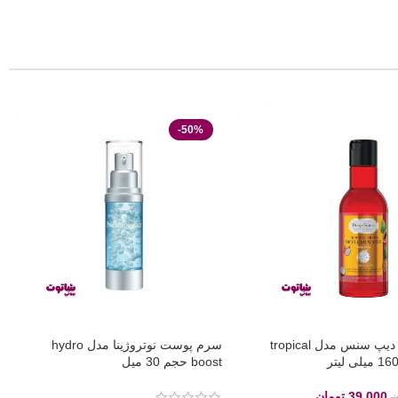
-50%
میسلار واتر دیپ سنس مدل tropical
سرم پوست نوتروژینا مدل hydro
boost حجم 30 میل
39,000
تومان
ن