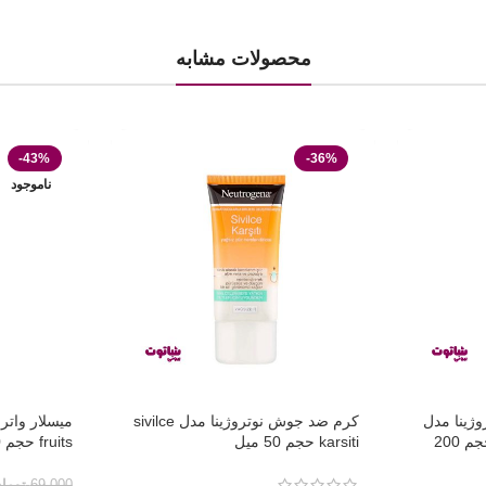
محصولات مشابه
-43%
-36%
ناموجود
وژینا مدل
کرم ضد جوش نوتروژینا مدل sivilce
blackhead eliminating حجم 200
karsiti حجم 50 میل
fruits حجم 160 میلی لیتر
69,000
توما