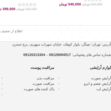
540,000
تومان
590,000
تومان
399,000
ت
545,000
تومان
اطلاع از تخفیف
آدرس: تهران: چیتگر، بلوار کوهک، خیابان سهراب سپهری، برج نسترن
شماره تماس های پشتیبانی:
09128094517
–
09120313304
لوازم آرایشی
مراقبت پوست
آرایش صورت
مراقبت بدن
آرایش چشم و ابرو
مراقبت صورت
آرایش لب
پاک کننده های صورت