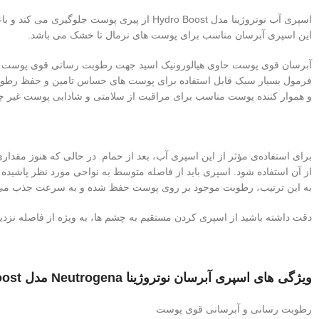
اسپری آب نوتروژینا مدل Hydro Boost از پیری پوست جلوگیری می کند و باعث حفظ ذخیره آب در پوست می شود.
این اسپری آبرسان مناسب برای پوست های نرمال تا خشک می باشد.
آبرسان قوی پوست حاوی هیالورونیک اسید جهت رطوبت رسانی قوی پوست
فرمول بسیار سبک قابل استفاده برای پوست های حساس تامین و حفظ رطوب
و هموار کننده پوست مناسب برای مراقبت از سلامتی و شادابی پوست غیر چ
برای استفاده‌ی مؤثر از این اسپری آب، بعد از حمام در حالی که هنوز مقدا
از آن استفاده شود. اسپری باید از فاصله‌ متوسط به نواحی مورد نظر پاشیده
به این ترتیب، رطوبت موجود بر روی پوست حفظ شده و به سرعت جذب می‌
دقت داشته باشید از اسپری کردن مستقیم به چشم‌ ها، به ویژه از فاصله‌ نزدی
ویژگی های اسپری آبرسان نوتروژینا Neutrogena مدل Hydro Boost
رطوبت رسانی و آبرسانی قوی پوست