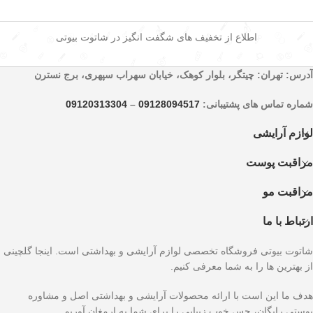
اطلاع از تخفیف های شگفت انگیز در شاتوت بیوتی
آدرس: تهران: چیتگر، بلوار کوهک، خیابان سهراب سپهری، برج نسترن
شماره تماس های پشتیبانی:
09128094517
–
09120313304
لوازم آرایشی
مراقبت پوست
مراقبت مو
ارتباط با ما
شاتوت بیوتی فروشگاه تخصصی لوازم آرایشی و بهداشتی است. اینجا گلچینی
از بهترین ها را به شما معرفی کنیم.
هدف ما این است با ارائه محصولات آرایشی و بهداشتی اصل و مشاوره
پوستی رایگان، حس خوب زیبایی را برای شما به ارمغان آوریم.