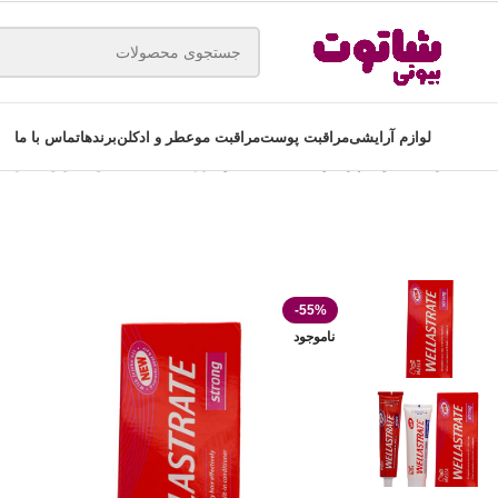
لوازم آرایشی
مراقبت پوست
مراقبت مو
عطر و ادکلن
برندها
تماس با ما
خانه
مراقبت مو
اسپری و حالت دهنده مو
کرم صاف کننده قوی مو ولاستریت Wellastrate حجم 180 می
-55%
ناموجود