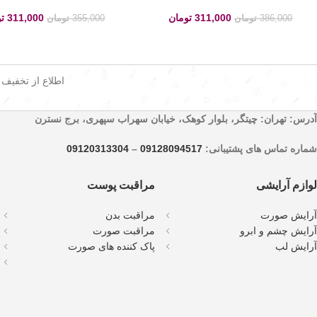
311,000
تومان
311,000
ت
386,000
تومان
355,000
تومان
اطلاع از تخفیف
آدرس: تهران: چیتگر، بلوار کوهک، خیابان سهراب سپهری، برج نسترن
شماره تماس های پشتیبانی:
09128094517
–
09120313304
لوازم آرایشی
مراقبت پوست
آرایش صورت
مراقبت بدن
آرایش چشم و ابرو
مراقبت صورت
آرایش لب
پاک کننده های صورت