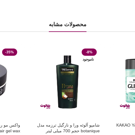
محصولات مشابه
-35%
-8%
ناموجود
 گلیس مدل KAKAO YAGI
شامپو آلوئه ورا و نارگیل ترزمه مدل
botanique حجم 700 میلی لیتر
hair gel wax حجم 150 م