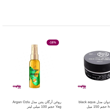
-16%
واکس مو ردوان مدل black aqua
روغن آرگان پنتن مدل Argan Ozlu
یل
Yag حجم 100 میلی لیتر