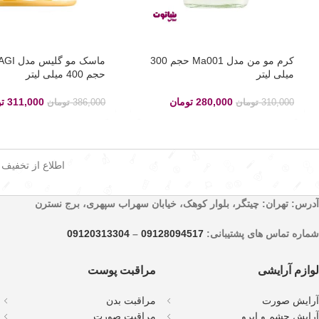
کرم مو من مدل Ma001 حجم 300
ماسک مو 
میلی لیتر
حجم 400 میلی لیتر
280,000
تومان
311,000
ت
310,000
تومان
386,000
تومان
اطلاع از تخفیف
آدرس: تهران: چیتگر، بلوار کوهک، خیابان سهراب سپهری، برج نسترن
شماره تماس های پشتیبانی:
09128094517
–
09120313304
لوازم آرایشی
مراقبت پوست
آرایش صورت
مراقبت بدن
آرایش چشم و ابرو
مراقبت صورت