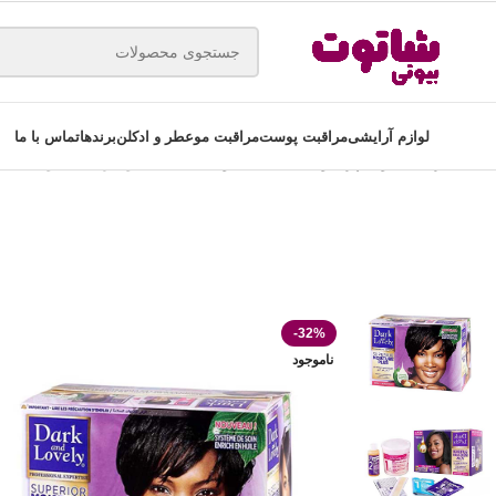
لوازم آرایشی
مراقبت پوست
مراقبت مو
عطر و ادکلن
برندها
تماس با ما
خانه
مراقبت مو
اسپری و حالت دهنده مو
صاف کننده مو دارک اند لاولی مدل ark and lovely moisture plus
-32%
ناموجود