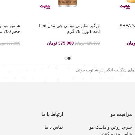
گلیس مدل SHEA YAGI
وزگیر صابونی مو تی جی مدل bed
head وزن 75 گرم
حجم 700 میلی لیتر
ومان
375,000
تومان
428,000
تومان
355,000
توم
 های شگفت انگیز در شاتوت بیوتی
مراقبت مو
ارتباط با ما
سرم، روغن و ماسک مو
تماس با ما
شامپو و نرم کننده