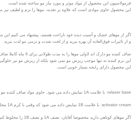
فرمولاسیون این محصول از مواد موثر و مورد نیاز مو ساخته شده است.
این محصول حاوی موادی است که علاوه بر تغذیه، موها را نرم و لطیف نیز می
اگر از موهای خشک و آسیب‌ دیده خود ناراحت هستید، پیشنهاد می‌ کنیم این مح
و از تاثیرات فوق‌العاده آن بهره ببرید و از لخت شدت و نرمی مو لذت ببرید.
صاف کننده مو دارک اند لاولی موها را به مدت طولانی برای 6 ماه کاملا صاف و لخت می کند.
این نرم کننده نه تنها موجب ریزش مو نمی شود بلکه از ریزش مو نیز جلوگیر
این محصول دارای رایحه بسیار خوبی است.
relaxer base: با علامت 1A نمایش داده می شود. حاوی مواد صاف کننده مو و روغن شی باتر است، برای کاهش فر موی افرادی که قصد دارند موهای خود را صاف کنند.
activator cream: با علامت 1B نمایش داده می شود که وقتی با کرم 1A مخلوط می شود، درخشش موهای شما را حداکثر می کند و از موها محافظت می کند.
اگر موهای کوتاهی دارید مخصوصا آقایان، نصف 1A و نصف 1B را مخلوط کنید کافیست. ولی برای موهای بلند کل 1A و 1B باید مصرف شود.