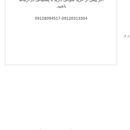
باشید.
09128094517-09120313304
ر و