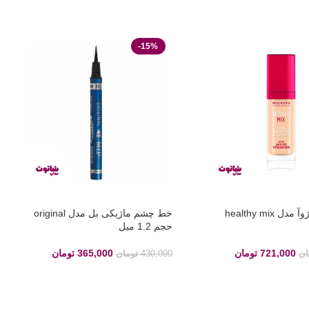
-15%
کانسیلر بورژوآ مدل healthy mix
خط چشم ماژیکی بل مدل original
حجم 1.2 میل
721,000
تومان
365,000
تومان
ان
430,000
تومان