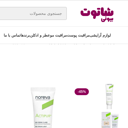
لوازم آرایشی
مراقبت پوست
مراقبت مو
عطر و ادکلن
برندها
تماس با ما
خانه
لوازم آرایشی
آرایش صورت
کرم پودر و پنکیک
بی بی کرم نوروا مدل actipur حجم 30 میل
-45%