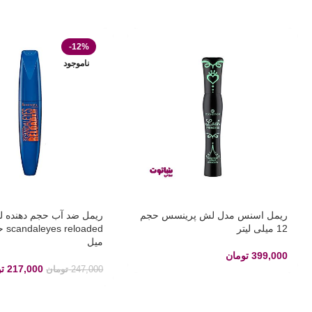
-12%
ناموجود
ریمل اسنس مدل لش پرینسس حجم
ریمل ضد آب حجم دهنده ل
12 میلی لیتر
میل
399,000
تومان
217,000
ت
247,000
تومان