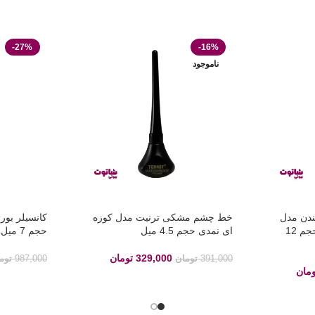
-27%
-16%
ناموجود
ندن مدل
خط چشم مشکی ترنیت مدل کوزه
scandaleyes reloaded حجم 12
ای نمدی حجم 4.5 میل
حجم 7 میل
329,000
تومان
391,000
تومان
987,000
توم
ومان