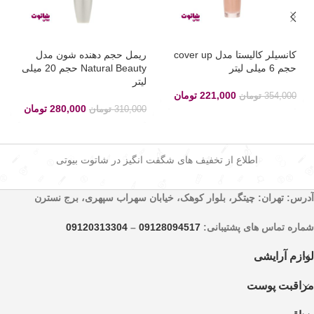
کانسیلر کالیستا مدل cover up
ریمل حجم دهنده شون مدل
حجم 6 میلی لیتر
Natural Beauty حجم 20 میلی
لیتر
221,000
تومان
354,000
تومان
280,000
تومان
310,000
تومان
اطلاع از تخفیف های شگفت انگیز در شاتوت بیوتی
آدرس: تهران: چیتگر، بلوار کوهک، خیابان سهراب سپهری، برج نسترن
شماره تماس های پشتیبانی:
09128094517
–
09120313304
لوازم آرایشی
مراقبت پوست