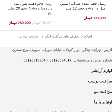
ریمل حجم دهنده ضد آب اسنس
ریمل حجم دهنده شون مدل
مدل extreme حجم 12 میل
Natural Beauty حجم 20 میلی
لیتر
399,000
تومان
280,000
تومان
310,000
تومان
اطلاع از تخفیف های شگفت انگیز در شاتوت بیوتی
آدرس: تهران: چیتگر، بلوار کوهک، خیابان سهراب سپهری، برج نسترن
شماره تماس های پشتیبانی:
09128094517
–
09120313304
لوازم آرایشی
مراقبت پوست
مراقبت مو
ارتباط با ما