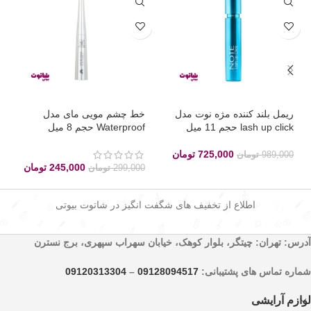
ریمل بلند کننده مژه نوت مدل
خط چشم مویی مای مدل
lash up click حجم 11 میل
Waterproof حجم 8 میل
725,000
تومان
989,000
تومان
245,000
تومان
299,000
تومان
اطلاع از تخفیف های شگفت انگیز در شاتوت بیوتی
آدرس: تهران: چیتگر، بلوار کوهک، خیابان سهراب سپهری، برج نسترن
شماره تماس های پشتیبانی:
09128094517
–
09120313304
لوازم آرایشی