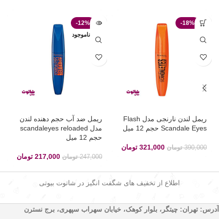
-12%
-18%
ناموجود
ریمل لندن نارنجی مدل Flash
ریمل ضد آب حجم دهنده لندن
Scandale Eyes حجم 12 میل
مدل scandaleyes reloaded
حجم 12 میل
321,000
تومان
390,000
تومان
217,000
تومان
247,000
تومان
اطلاع از تخفیف های شگفت انگیز در شاتوت بیوتی
آدرس: تهران: چیتگر، بلوار کوهک، خیابان سهراب سپهری، برج نسترن